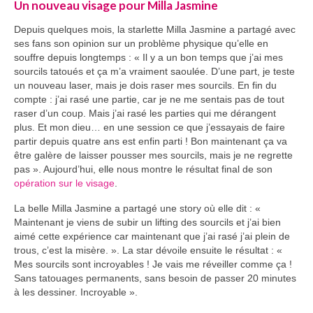
Un nouveau visage pour Milla Jasmine
Depuis quelques mois, la starlette Milla Jasmine a partagé avec
ses fans son opinion sur un problème physique qu’elle en
souffre depuis longtemps : « Il y a un bon temps que j’ai mes
sourcils tatoués et ça m’a vraiment saoulée. D’une part, je teste
un nouveau laser, mais je dois raser mes sourcils. En fin du
compte : j’ai rasé une partie, car je ne me sentais pas de tout
raser d’un coup. Mais j’ai rasé les parties qui me dérangent
plus. Et mon dieu… en une session ce que j’essayais de faire
partir depuis quatre ans est enfin parti ! Bon maintenant ça va
être galère de laisser pousser mes sourcils, mais je ne regrette
pas ». Aujourd’hui, elle nous montre le résultat final de son
opération sur le visage
.
La belle Milla Jasmine a partagé une story où elle dit : «
Maintenant je viens de subir un lifting des sourcils et j’ai bien
aimé cette expérience car maintenant que j’ai rasé j’ai plein de
trous, c’est la misère. ». La star dévoile ensuite le résultat : «
Mes sourcils sont incroyables ! Je vais me réveiller comme ça !
Sans tatouages permanents, sans besoin de passer 20 minutes
à les dessiner. Incroyable ».