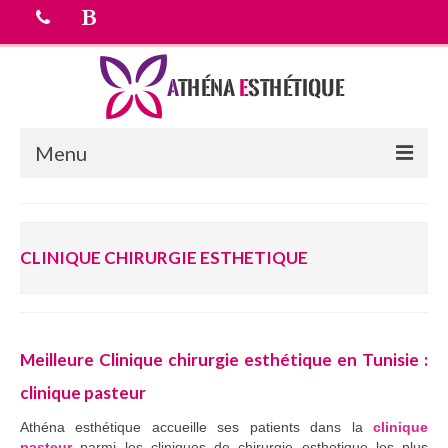
Menu
Accueil
CLINIQUE CHIRURGIE ESTHETIQUE
chirurgie esthetique
Médecine esthétique
Equipe médicale
Meilleure Clinique chirurgie esthétique en Tunisie :
Tarifs
clinique pasteur
Devis Gratuit
Athéna esthétique accueille ses patients dans la
clinique
pasteur
parmi les cliniques de chirurgie esthetique les plus