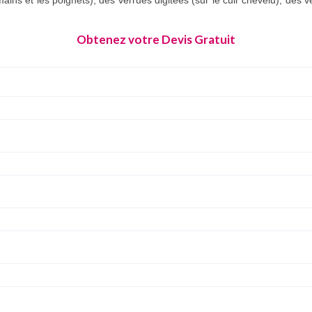
ains et les poignets), des verrues digitées (sur le cuir chevelu), des v
Obtenez votre Devis Gratuit