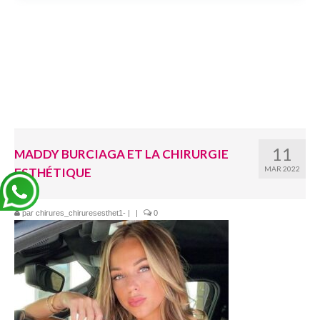
11
MADDY BURCIAGA ET LA CHIRURGIE
MAR 2022
ESTHÉTIQUE
par
chirures_chiruresesthet1-
|
|
0