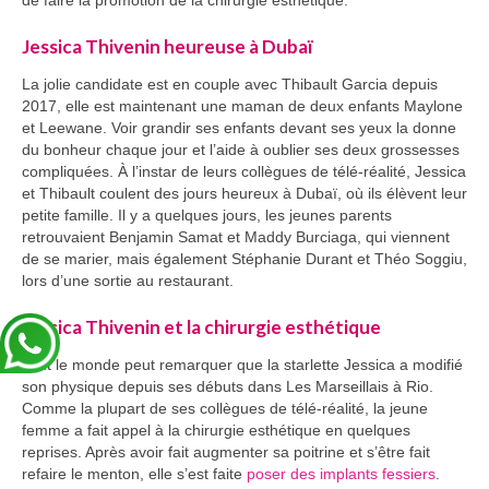
de faire la promotion de la chirurgie esthétique.
Jessica Thivenin heureuse à Dubaï
La jolie candidate est en couple avec Thibault Garcia depuis
2017, elle est maintenant une maman de deux enfants Maylone
et Leewane. Voir grandir ses enfants devant ses yeux la donne
du bonheur chaque jour et l’aide à oublier ses deux grossesses
compliquées. À l’instar de leurs collègues de télé-réalité, Jessica
et Thibault coulent des jours heureux à Dubaï, où ils élèvent leur
petite famille. Il y a quelques jours, les jeunes parents
retrouvaient Benjamin Samat et Maddy Burciaga, qui viennent
de se marier, mais également Stéphanie Durant et Théo Soggiu,
lors d’une sortie au restaurant.
Jessica Thivenin et la chirurgie esthétique
Tout le monde peut remarquer que la starlette Jessica a modifié
son physique depuis ses débuts dans Les Marseillais à Rio.
Comme la plupart de ses collègues de télé-réalité, la jeune
femme a fait appel à la chirurgie esthétique en quelques
reprises. Après avoir fait augmenter sa poitrine et s’être fait
refaire le menton, elle s’est faite
poser des implants fessiers
.