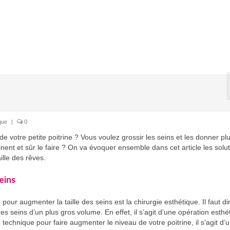
que
|
0
 de votre petite poitrine ? Vous voulez grossir les seins et les donner pl
nent et sûr le faire ? On va évoquer ensemble dans cet article les solu
ille des rêves.
seins
ur augmenter la taille des seins est la chirurgie esthétique. Il faut di
des seins d’un plus gros volume. En effet, il s’agit d’une opération esthé
technique pour faire augmenter le niveau de votre poitrine, il s’agit d’