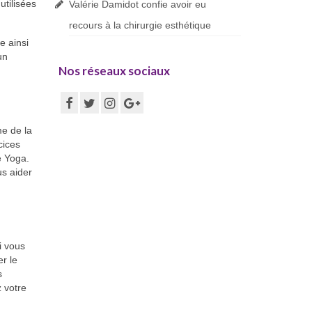
utilisées
Valérie Damidot confie avoir eu
recours à la chirurgie esthétique
e ainsi
un
Nos réseaux sociaux
me de la
cices
e Yoga.
us aider
i vous
r le
s
 votre