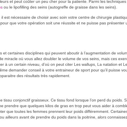
eurs et peut coûter un peu cher pour la patiente. Parmi les techniques 
es
ou le lipofilling des seins (autogreffe de graisse dans les seins).
 il est nécessaire de choisir avec soin votre centre de chirurgie plastiqu
ur que votre opération soit une réussite et ne puisse pas présenter 
es et certaines disciplines qui peuvent aboutir à l’augmentation de volu
fet de miracle où vous allez doubler le volume de vos seins, mais ces exer
r à un certain niveau, d’où on peut citer Les wallups, La natation et L
me demander conseil à votre entraineur de sport pour qu’il puisse vo
pparaitre des résultats très rapidement.
e tissu conjonctif graisseux. Ce tissu fond lorsque l’on perd du poids. S
e ne prendre que quelques kilos de gras en trop peut vous aider à comble
oter que toutes les femmes prennent leur poids différemment. Certaine
u ailleurs avant de prendre du poids dans la poitrine, alors connaissez