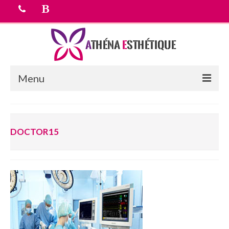
Menu
Accueil
DOCTOR15
chirurgie esthetique
Médecine esthétique
Equipe médicale
Tarifs
Devis Gratuit