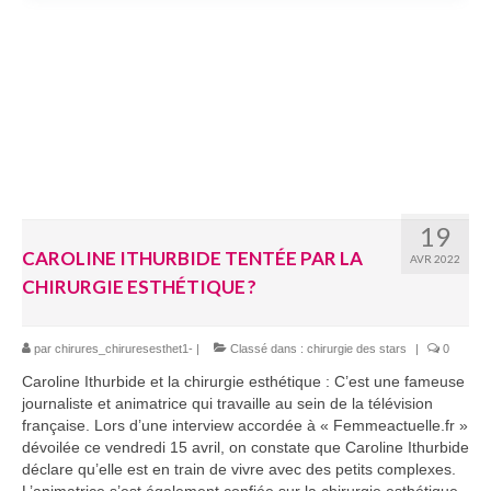
19
CAROLINE ITHURBIDE TENTÉE PAR LA
AVR 2022
CHIRURGIE ESTHÉTIQUE ?
par
chirures_chiruresesthet1-
|
Classé dans :
chirurgie des stars
|
0
Caroline Ithurbide et la chirurgie esthétique : C’est une fameuse
journaliste et animatrice qui travaille au sein de la télévision
française. Lors d’une interview accordée à « Femmeactuelle.fr »
dévoilée ce vendredi 15 avril, on constate que Caroline Ithurbide
déclare qu’elle est en train de vivre avec des petits complexes.