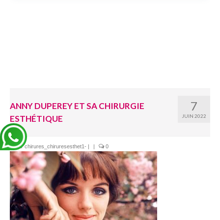
7
ANNY DUPEREY ET SA CHIRURGIE
JUIN 2022
ESTHÉTIQUE
par
chirures_chiruresesthet1-
|
|
0